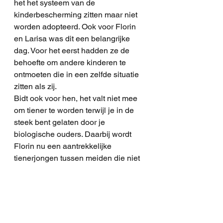
het het systeem van de 
kinderbescherming zitten maar niet 
worden adopteerd. Ook voor Florin 
en Larisa was dit een belangrijke 
dag. Voor het eerst hadden ze de 
behoefte om andere kinderen te 
ontmoeten die in een zelfde situatie 
zitten als zij.  
Bidt ook voor hen, het valt niet mee 
om tiener te worden terwijl je in de 
steek bent gelaten door je 
biologische ouders. Daarbij wordt 
Florin nu een aantrekkelijke 
tienerjongen tussen meiden die niet 
hebben geleerd om op een normale 
manier met seksualiteit om te gaan. 
Eerder waren Florin en Larisa 
regelmatig op de Shelter, maar nu 
probeert Doret dit te vermijden. Ook 